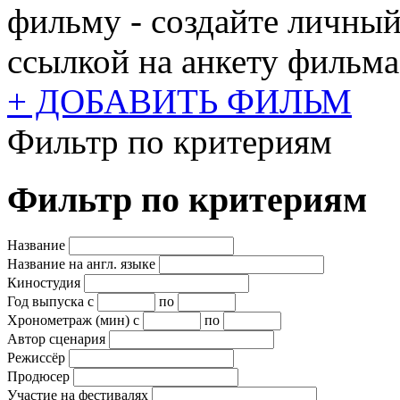
фильму - создайте личный
ссылкой на анкету фильма
+ ДОБАВИТЬ ФИЛЬМ
Фильтр по критериям
Фильтр по критериям
Название
Название на англ. языке
Киностудия
Год выпуска
с
по
Хронометраж (мин)
с
по
Автор сценария
Режиссёр
Продюсер
Участие на фестивалях