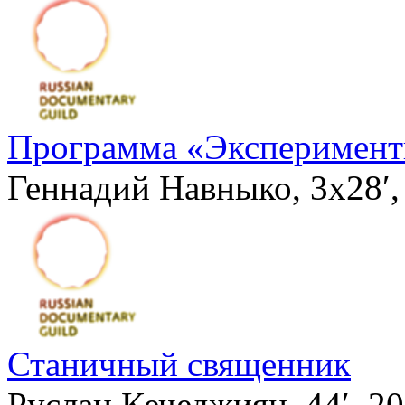
Программа «Эксперимен
Геннадий Навныко, 3х28′
Станичный священник
Руслан Кечеджиян, 44′, 2