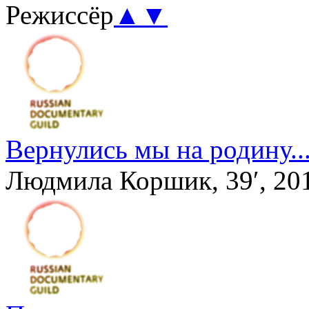
Режиссёр
▲
▼
Вернулись мы на родину..
Людмила Коршик, 39′, 20