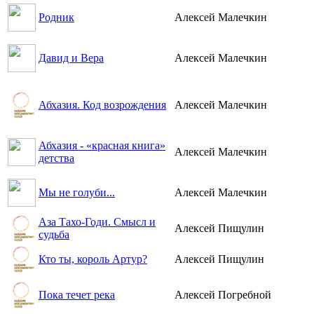
Родник
Алексей Малечкин
Давид и Вера
Алексей Малечкин
Абхазия. Код возрождения
Алексей Малечкин
Абхазия - «красная книга»
Алексей Малечкин
детства
Мы не голуби...
Алексей Малечкин
Аза Тахо-Годи. Смысл и
Алексей Пищулин
судьба
Кто ты, король Артур?
Алексей Пищулин
Пока течет река
Алексей Погребной