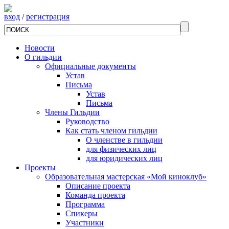
вход
/
регистрация
Новости
О гильдии
Официальные документы
Устав
Письма
Устав
Письма
Члены Гильдии
Руководство
Как стать членом гильдии
О членстве в гильдии
для физических лиц
для юридических лиц
Проекты
Образовательная мастерская «Мой киноклуб»
Описание проекта
Команда проекта
Программа
Спикеры
Участники