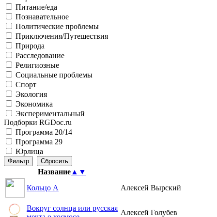
Питание/еда
Познавательное
Политические проблемы
Приключения/Путешествия
Природа
Расследование
Религиозные
Социальные проблемы
Спорт
Экология
Экономика
Экспериментальный
Подборки RGDoc.ru
Программа 20/14
Программа 29
Юрлица
Название
▲
▼
Кольцо А
Алексей Вырский
Вокруг солнца или русская
Алексей Голубев
мечта о космосе