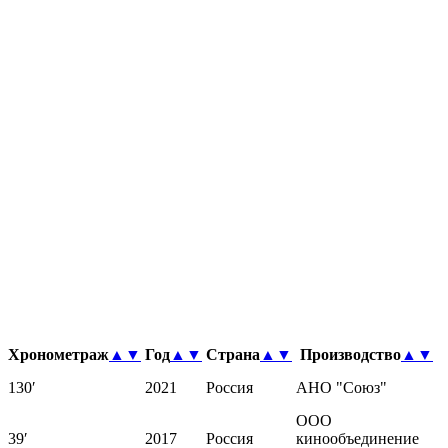
Хронометраж
▲
▼
Год
▲
▼
Страна
▲
▼
Производство
▲
▼
130′
2021
Россия
АНО "Союз"
ООО
39′
2017
Россия
кинообъединение