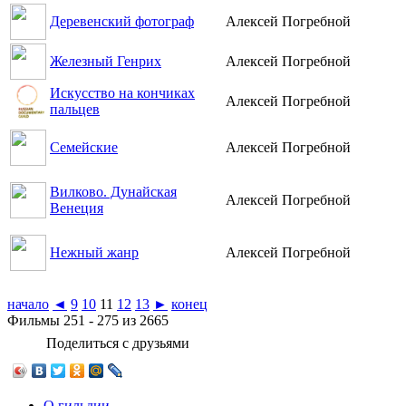
Деревенский фотограф
Алексей Погребной
Железный Генрих
Алексей Погребной
Искусство на кончиках
Алексей Погребной
пальцев
Семейские
Алексей Погребной
Вилково. Дунайская
Алексей Погребной
Венеция
Нежный жанр
Алексей Погребной
начало
◄
9
10
11
12
13
►
конец
Фильмы 251 - 275 из 2665
Поделиться с друзьями
О гильдии