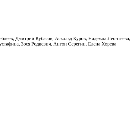
блеев, Дмитрий Кубасов, Аскольд Куров, Надежда Леонтьева,
стафина, Зося Родкевич, Антон Серегин, Елена Хорева