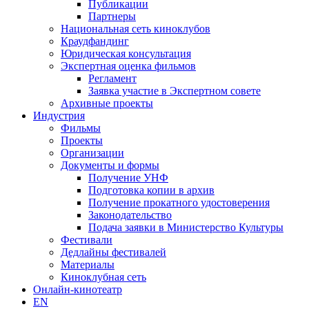
Публикации
Партнеры
Национальная сеть киноклубов
Краудфандинг
Юридическая консультация
Экспертная оценка фильмов
Регламент
Заявка участие в Экспертном совете
Архивные проекты
Индустрия
Фильмы
Проекты
Организации
Документы и формы
Получение УНФ
Подготовка копии в архив
Получение прокатного удостоверения
Законодательство
Подача заявки в Министерство Культуры
Фестивали
Дедлайны фестивалей
Материалы
Киноклубная сеть
Онлайн-кинотеатр
EN