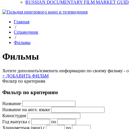
RUSSIAN DOCUMENTARY FILM MARKET GUID
Главная
/
Справочник
/
Фильмы
Фильмы
Хотите дополнить/изменить информацию по своему фильму - со
+ ДОБАВИТЬ ФИЛЬМ
Фильтр по критериям
Фильтр по критериям
Название
Название на англ. языке
Киностудия
Год выпуска
с
по
Хронометраж (мин)
с
по