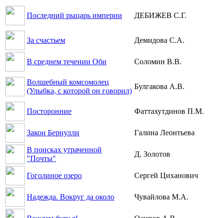
Последний рыцарь империи
ДЕБИЖЕВ С.Г.
За счастьем
Демидова С.А.
В среднем течении Оби
Соломин В.В.
Волшебный комсомолец
Булгакова А.В.
(Улыбка, с которой он говорил)
Посторонние
Фаттахутдинов П.М.
Закон Бернулли
Галина Леонтьева
В поисках утраченной
Д. Золотов
"Почты"
Гоголиное озеро
Сергей Циханович
Надежда. Вокруг да около
Чувайлова М.А.