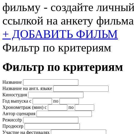
фильму - создайте личный
ссылкой на анкету фильма
+ ДОБАВИТЬ ФИЛЬМ
Фильтр по критериям
Фильтр по критериям
Название
Название на англ. языке
Киностудия
Год выпуска
с
по
Хронометраж (мин)
с
по
Автор сценария
Режиссёр
Продюсер
Участие на фестивалях