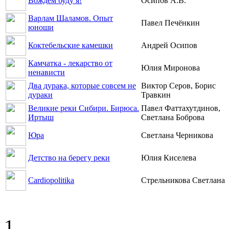
Вождем буду я!
Осипов А.В.
Варлам Шаламов. Опыт
Павел Печёнкин
юноши
Коктебельские камeшки
Андрей Осипов
Камчатка - лекарство от
Юлия Миронова
ненависти
Два дурака, которые совсем не
Виктор Серов, Борис
дураки
Травкин
Великие реки Сибири. Бирюса.
Павел Фаттахутдинов,
Иртыш
Светлана Боброва
Юра
Светлана Черникова
Детство на берегу реки
Юлия Киселева
Cardiopolitika
Стрельникова Светлана
1