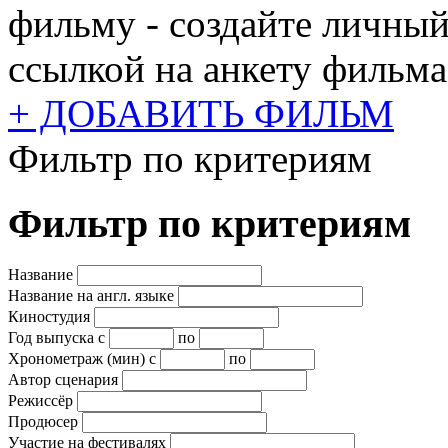
фильму - создайте личный
ссылкой на анкету фильма
+ ДОБАВИТЬ ФИЛЬМ
Фильтр по критериям
Фильтр по критериям
Название
Название на англ. языке
Киностудия
Год выпуска
с
по
Хронометраж (мин)
с
по
Автор сценария
Режиссёр
Продюсер
Участие на фестивалях