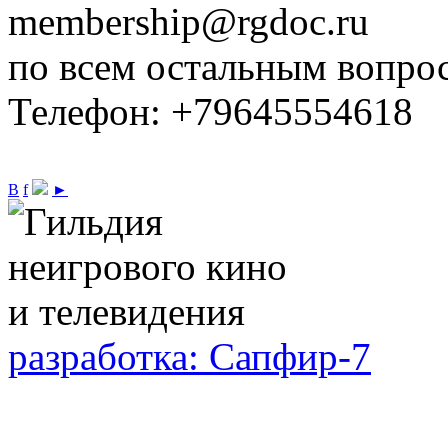
membership@rgdoc.ru
по всем остальным вопро
Телефон: +79645554618
В
f
►
разработка: Сапфир-7