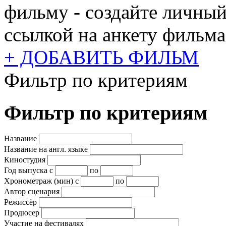
фильму - создайте личный
ссылкой на анкету фильма
+ ДОБАВИТЬ ФИЛЬМ
Фильтр по критериям
Фильтр по критериям
Название
Название на англ. языке
Киностудия
Год выпуска
с
по
Хронометраж (мин)
с
по
Автор сценария
Режиссёр
Продюсер
Участие на фестивалях