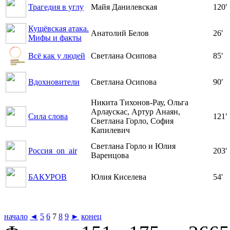
Трагедия в углу
Майя Данилевская
120′
Кущёвская атака.
Анатолий Белов
26′
Мифы и факты
Всё как у людей
Светлана Осипова
85′
Вдохновители
Светлана Осипова
90′
Никита Тихонов-Рау, Ольга
Арлаускас, Артур Анаян,
Сила слова
121′
Светлана Горло, София
Капилевич
Светлана Горло и Юлия
Россия_on_air
203′
Варенцова
БАКУРОВ
Юлия Киселева
54′
начало
◄
5
6
7
8
9
►
конец