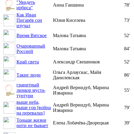
"Увидеть
Анна Ганшина
78′
ирбиса"
Как Иван
Пигарёв сон
Юлия Киселева
73′
изучал
Время Вятское
Малова Татьяна
52′
Очарованный
Малова Татьяна
84′
Россией
Край света
Александр Свешников
52′
Ольга Арлаускас, Майя
Такие люди
86′
Данилевская
гранитный
Андрей Вернидуб, Марина
линкор муста-
55′
Изварина
тунтури
выше неба,
Андрей Вернидуб, Марина
выше гор [война
79′
Изварина
на перевалах]
Тоньше жизни
Елена Лобачёва-Дворецкая
39′
нити не бывает