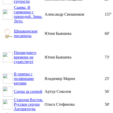
групости
Саамы. В
гармонии с
Александр Свешников
157′
природой. Зима.
Лето.
Шишкинские
Юлия Бывшева
60′
писаницы
Прошедшего
времени не
Юлия Бывшева
73′
существует
В прятки с
полярными
Владимир Марин
25′
китами
Сцена за сценой
Артур Соколов
56′
Станция Восток.
Русское сердце
Ольга Стефанова
58′
Антарктиды