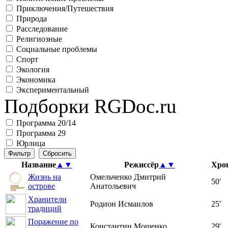
Приключения/Путешествия
Природа
Расследование
Религиозные
Социальные проблемы
Спорт
Экология
Экономика
Экспериментальный
Подборки RGDoc.ru
Программа 20/14
Программа 29
Юрлица
Название
▲
▼
Режиссёр
▲
▼
Хро
Жизнь на
Омельченко Дмитрий
50′
острове
Анатольевич
Хранители
Родион Исмаилов
25′
традиций
Поражение по
Константин Мощенко
29′